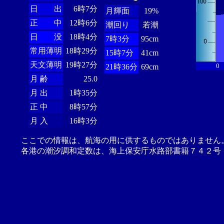
日 出
6時7分
月輝面
19%
正 中
12時6分
潮回り
若潮
日 没
18時4分
7時3分
95cm
常用薄明
18時29分
15時7分
41cm
天文薄明
19時27分
0
21時36分
69cm
月 齢
25.0
月 出
1時35分
正 中
8時57分
月 入
16時3分
ここでの情報は、航海の用に供するものではありません
各港の潮汐調和定数は、海上保安庁水路部書籍７４２号