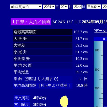
年
月
日
山口県：大泊／仙崎
2024年09月2
34ﾟ24'N 131ﾟ11'E
[
データ
略最高高潮面
103.7 cm
大 潮 升
81.7 cm
0
大潮差
59.3 cm
小 潮 升
61.7 cm
小潮差 升
19.3 cm
平 均 水 面
52.0 cm
平均潮差
39.3 cm
潮 齢［朔望より大潮まで］
1.1 日
平均高潮間隔［月正中より満潮 ］
10.6 時
天文薄明
4時40分
常用薄明
5時39分