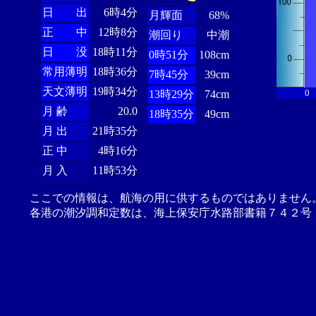
日 出
6時4分
月輝面
68%
正 中
12時8分
潮回り
中潮
日 没
18時11分
0時51分
108cm
常用薄明
18時36分
7時45分
39cm
天文薄明
19時34分
0
13時29分
74cm
月 齢
20.0
18時35分
49cm
月 出
21時35分
正 中
4時16分
月 入
11時53分
ここでの情報は、航海の用に供するものではありません
各港の潮汐調和定数は、海上保安庁水路部書籍７４２号