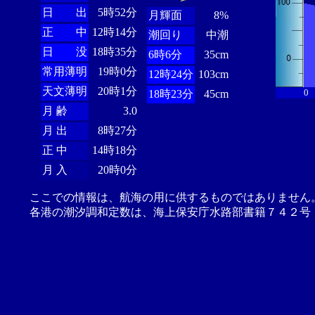
日 出
5時52分
月輝面
8%
正 中
12時14分
潮回り
中潮
日 没
18時35分
6時6分
35cm
常用薄明
19時0分
12時24分
103cm
天文薄明
20時1分
0
18時23分
45cm
月 齢
3.0
月 出
8時27分
正 中
14時18分
月 入
20時0分
ここでの情報は、航海の用に供するものではありません
各港の潮汐調和定数は、海上保安庁水路部書籍７４２号