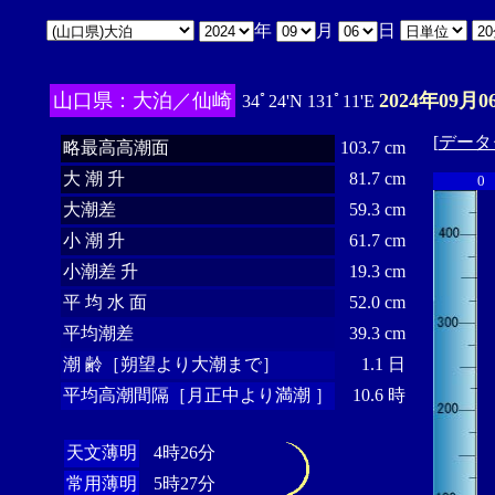
年
月
日
山口県：大泊／仙崎
2024年09月0
34ﾟ24'N 131ﾟ11'E
[
データ
略最高高潮面
103.7 cm
大 潮 升
81.7 cm
0
大潮差
59.3 cm
小 潮 升
61.7 cm
小潮差 升
19.3 cm
平 均 水 面
52.0 cm
平均潮差
39.3 cm
潮 齢［朔望より大潮まで］
1.1 日
平均高潮間隔［月正中より満潮 ］
10.6 時
天文薄明
4時26分
常用薄明
5時27分