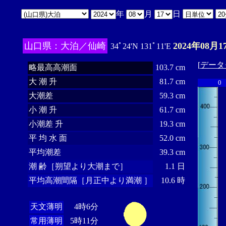
年
月
日
山口県：大泊／仙崎
2024年08月1
34ﾟ24'N 131ﾟ11'E
[
データ
略最高高潮面
103.7 cm
大 潮 升
81.7 cm
0
大潮差
59.3 cm
小 潮 升
61.7 cm
小潮差 升
19.3 cm
平 均 水 面
52.0 cm
平均潮差
39.3 cm
潮 齢［朔望より大潮まで］
1.1 日
平均高潮間隔［月正中より満潮 ］
10.6 時
天文薄明
4時6分
常用薄明
5時11分