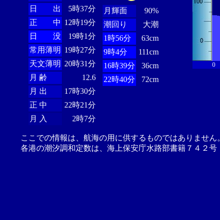
日 出
5時37分
月輝面
90%
正 中
12時19分
潮回り
大潮
日 没
19時1分
1時56分
63cm
常用薄明
19時27分
9時4分
111cm
天文薄明
20時31分
0
16時39分
36cm
月 齢
12.6
22時40分
72cm
月 出
17時30分
正 中
22時21分
月 入
2時7分
ここでの情報は、航海の用に供するものではありません
各港の潮汐調和定数は、海上保安庁水路部書籍７４２号