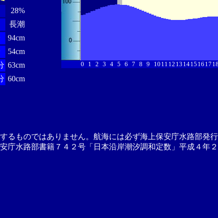
28%
長潮
分
94cm
分
54cm
0
1
2
3
4
5
6
7
8
9
10
11
12
13
14
15
16
17
1
分
63cm
分
60cm
供するものではありません。航海には必ず海上保安庁水路部発行
安庁水路部書籍７４２号「日本沿岸潮汐調和定数」平成４年２