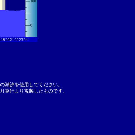
8
19
20
21
22
23
24
の潮汐を使用してください。
月発行より複製したものです。