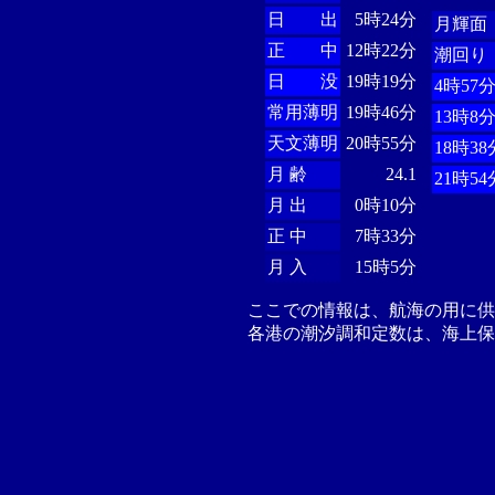
日 出
5時24分
月輝面
正 中
12時22分
潮回り
日 没
19時19分
4時57
常用薄明
19時46分
13時8
天文薄明
20時55分
18時38
月 齢
24.1
21時54
月 出
0時10分
正 中
7時33分
月 入
15時5分
ここでの情報は、航海の用に
各港の潮汐調和定数は、海上保