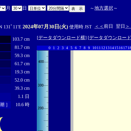
月
日
～
地方選択
～
2024年07月30日(火)
＜＜
前日
翌日
＞
N 131ﾟ11'E
使用時 JST
[
データダウンロード横
] [
データダウンロー
103.7 cm
81.7 cm
0
1
2
3
4
5
6
7
8
9
10
11
12
13
14
15
16
17
1
59.3 cm
61.7 cm
19.3 cm
52.0 cm
39.3 cm
1.1 日
潮 ］
10.6 時