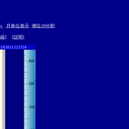
＞
月単位表示
潮位10分割
ド縦
] [
説明
]
8
19
20
21
22
23
24