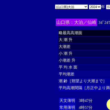
年
山口県：大泊／仙崎
34ﾟ24'
略最高高潮面
大 潮 升
大潮差
小 潮 升
小潮差 升
平 均 水 面
平均潮差
潮 齢［朔望より大潮まで］
平均高潮間隔［月正中より満
天文薄明
3時47分
常用薄明
4時57分