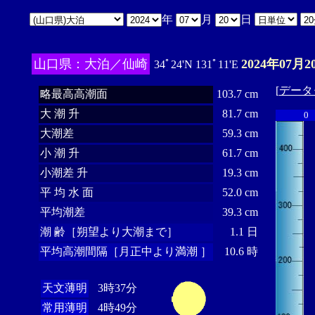
年
月
日
山口県：大泊／仙崎
2024年07月2
34ﾟ24'N 131ﾟ11'E
[
データ
略最高高潮面
103.7 cm
大 潮 升
81.7 cm
0
大潮差
59.3 cm
小 潮 升
61.7 cm
小潮差 升
19.3 cm
平 均 水 面
52.0 cm
平均潮差
39.3 cm
潮 齢［朔望より大潮まで］
1.1 日
平均高潮間隔［月正中より満潮 ］
10.6 時
天文薄明
3時37分
常用薄明
4時49分