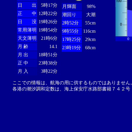
日 出
5時17分
月輝面
98%
正 中
12時22分
潮回り
大潮
日 没
19時26分
2時52分
55cm
常用薄明
19時54分
9時55分
116cm
天文薄明
21時6分
0
17時25分
29cm
月 齢
14.1
23時19分
68cm
月 出
18時51分
正 中
23時38分
月 入
3時22分
ここでの情報は、航海の用に供するものではありません
各港の潮汐調和定数は、海上保安庁水路部書籍７４２号