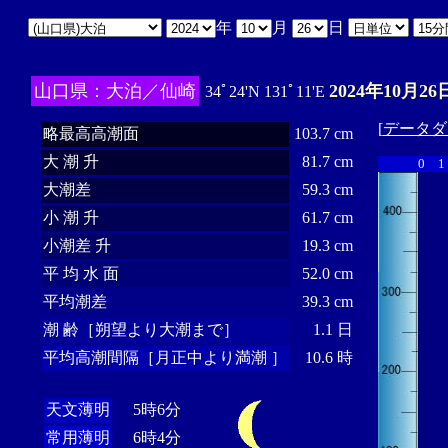
年
月
日
山口県：大泊／仙崎
2024年10月26
34ﾟ24'N 131ﾟ11'E
[
データダ
略最高高潮面
103.7 cm
大 潮 升
81.7 cm
0
1
大潮差
59.3 cm
小 潮 升
61.7 cm
小潮差 升
19.3 cm
平 均 水 面
52.0 cm
平均潮差
39.3 cm
潮 齢［朔望より大潮まで］
1.1 日
平均高潮間隔［月正中より満潮 ］
10.6 時
天文薄明
5時6分
常用薄明
6時4分