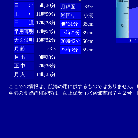
日 出
6時30分
月輝面
33%
正 中
11時59分
潮回り
小潮
日 没
17時28分
4時31分
85cm
常用薄明
17時54分
13時25分
39cm
天文薄明
18時52分
0
1
20時42分
60cm
月 齢
23.3
23時3分
59cm
月 出
0時28分
正 中
7時36分
月 入
14時35分
ここでの情報は、航海の用に供するものではありません。
各港の潮汐調和定数は、海上保安庁水路部書籍７４２号「