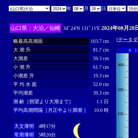
年
月
日
山口県：大泊／仙崎
2024年08月28
34ﾟ24'N 131ﾟ11'E
[
データダ
略最高高潮面
103.7 cm
大 潮 升
81.7 cm
0
1
大潮差
59.3 cm
小 潮 升
61.7 cm
小潮差 升
19.3 cm
平 均 水 面
52.0 cm
平均潮差
39.3 cm
潮 齢［朔望より大潮まで］
1.1 日
平均高潮間隔［月正中より満潮 ］
10.6 時
天文薄明
4時17分
常用薄明
5時20分