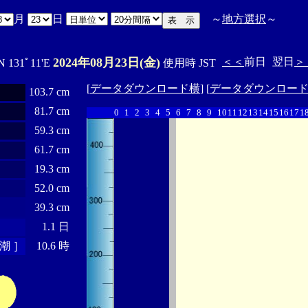
月
日
～
地方選択
～
2024年08月23日(金)
＜＜
前日
翌日
＞
N 131ﾟ11'E
使用時 JST
[
データダウンロード横
] [
データダウンロー
103.7 cm
81.7 cm
0
1
2
3
4
5
6
7
8
9
10
11
12
13
14
15
16
17
1
59.3 cm
61.7 cm
19.3 cm
52.0 cm
39.3 cm
1.1 日
潮 ］
10.6 時