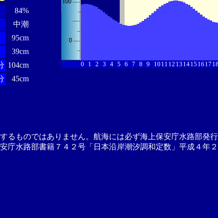
84%
中潮
分
95cm
分
39cm
0
1
2
3
4
5
6
7
8
9
10
11
12
13
14
15
16
17
1
分
104cm
分
45cm
供するものではありません。航海には必ず海上保安庁水路部発行
安庁水路部書籍７４２号「日本沿岸潮汐調和定数」平成４年２