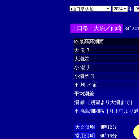
年
山口県：大泊／仙崎
34ﾟ24'
略最高高潮面
大 潮 升
大潮差
小 潮 升
小潮差 升
平 均 水 面
平均潮差
潮 齢［朔望より大潮まで］
平均高潮間隔［月正中より満
天文薄明
4時12分
常用薄明
5時16分