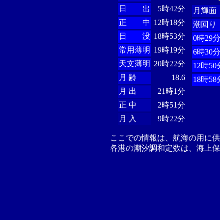
日 出
5時42分
月輝面
正 中
12時18分
潮回り
日 没
18時53分
0時29
常用薄明
19時19分
6時30
天文薄明
20時22分
12時50
月 齢
18.6
18時58
月 出
21時1分
正 中
2時51分
月 入
9時22分
ここでの情報は、航海の用に
各港の潮汐調和定数は、海上保