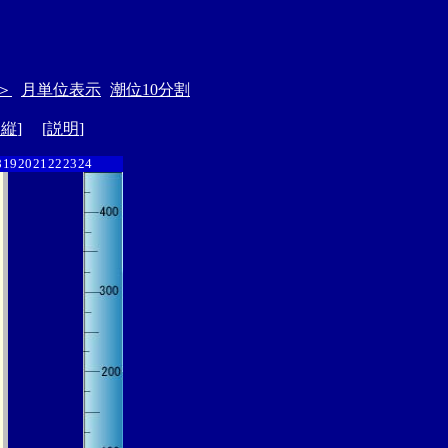
＞
月単位表示
潮位10分割
ド縦
] [
説明
]
8
19
20
21
22
23
24