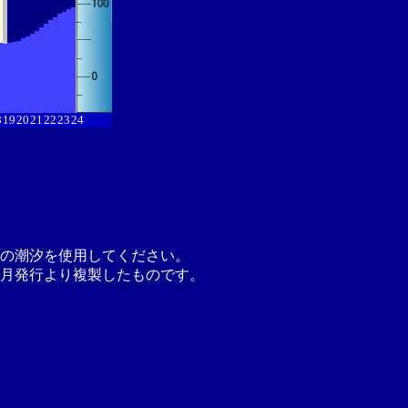
8
19
20
21
22
23
24
の潮汐を使用してください。
月発行より複製したものです。