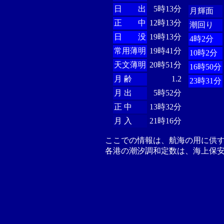
日 出
5時13分
月輝面
正 中
12時13分
潮回り
日 没
19時13分
4時2分
常用薄明
19時41分
10時2分
天文薄明
20時51分
16時50分
月 齢
1.2
23時31分
月 出
5時52分
正 中
13時32分
月 入
21時16分
ここでの情報は、航海の用に供
各港の潮汐調和定数は、海上保