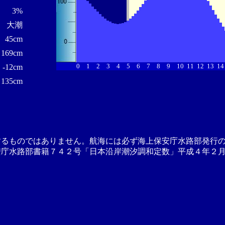
3%
大潮
45cm
169cm
0
1
2
3
4
5
6
7
8
9
10
11
12
13
14
-12cm
135cm
するものではありません。航海には必ず海上保安庁水路部発行
安庁水路部書籍７４２号「日本沿岸潮汐調和定数」平成４年２