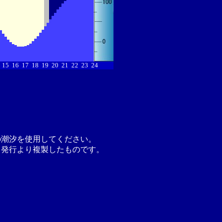
15
16
17
18
19
20
21
22
23
24
の潮汐を使用してください。
月発行より複製したものです。