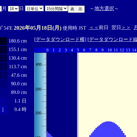
月
日
～
地方選択
～
2026年05月18日(月)
＜＜
前日
翌日
＞＞
0ﾟ54'E
使用時 JST
[
データダウンロード横
] [
データダウンロード
180.6 cm
155.1 cm
0
1
2
3
4
5
6
7
8
9
10
11
12
13
14
130.4 cm
113.7 cm
47.6 cm
90.0 cm
89.0 cm
1.1 日
 ］
9.4 時