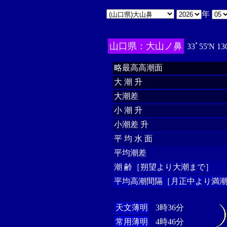
年
山口県：大山ノ鼻
33ﾟ55'N 13
略最高高潮面
大 潮 升
大潮差
小 潮 升
小潮差 升
平 均 水 面
平均潮差
潮 齢［朔望より大潮まで］
平均高潮間隔［月正中より満潮
天文薄明
3時36分
常用薄明
4時46分