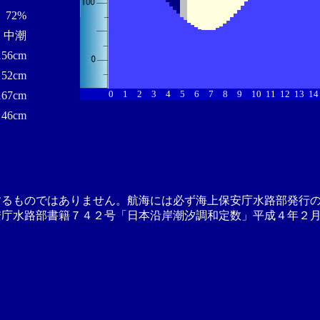
72%
中潮
156cm
52cm
0
1
2
3
4
5
6
7
8
9
10
11
12
13
14
167cm
46cm
するものではありません。航海には必ず海上保安庁水路部発行
安庁水路部書籍７４２号「日本沿岸潮汐調和定数」平成４年２