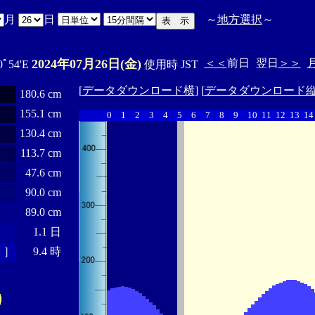
月
日
～
地方選択
～
2024年07月26日(金)
＜＜
前日
翌日
＞＞
0ﾟ54'E
使用時 JST
[
データダウンロード横
] [
データダウンロード
180.6 cm
155.1 cm
0
1
2
3
4
5
6
7
8
9
10
11
12
13
14
130.4 cm
113.7 cm
47.6 cm
90.0 cm
89.0 cm
1.1 日
 ］
9.4 時