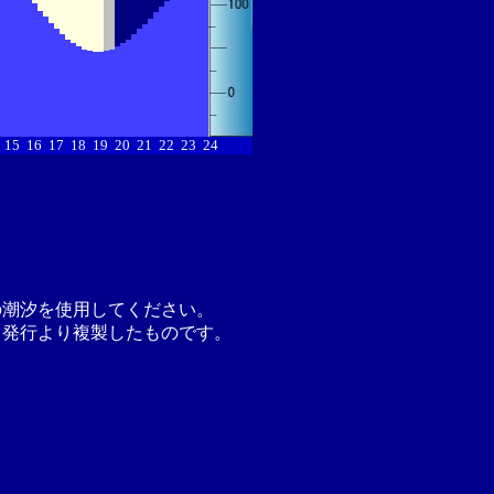
15
16
17
18
19
20
21
22
23
24
の潮汐を使用してください。
月発行より複製したものです。