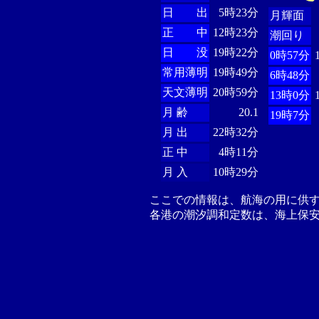
日 出
5時23分
月輝面
正 中
12時23分
潮回り
日 没
19時22分
0時57分
常用薄明
19時49分
6時48分
天文薄明
20時59分
13時0分
月 齢
20.1
19時7分
月 出
22時32分
正 中
4時11分
月 入
10時29分
ここでの情報は、航海の用に供
各港の潮汐調和定数は、海上保