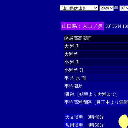
年
山口県：大山ノ鼻
33ﾟ55'N 13
略最高高潮面
大 潮 升
大潮差
小 潮 升
小潮差 升
平 均 水 面
平均潮差
潮 齢［朔望より大潮まで］
平均高潮間隔［月正中より満潮
天文薄明
3時46分
常用薄明
4時56分