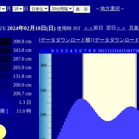
月
日
～
地方選択
～
2024年02月18日(日)
＜＜
前日
翌日
＞＞
月単
2'E
使用時 JST
[
データダウンロード横
] [
データダウンロー
398.8 cm
343.8 cm
0
1
2
3
4
5
6
7
8
9
10
11
12
13
14
15
16
17
1
287.6 cm
265.9 cm
131.8 cm
200.0 cm
209.7 cm
1.3 日
潮 ］
11.0 時