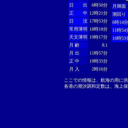
日 出
6時50分
月輝面
正 中
12時21分
潮回り
日 没
17時53分
6時14
常用薄明
18時18分
11時54
天文薄明
19時17分
16時53
月 齢
8.1
月 出
11時57分
正 中
19時35分
月 入
2時16分
ここでの情報は、航海の用に
各港の潮汐調和定数は、海上保