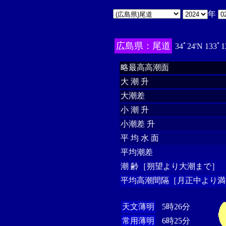
年
広島県：尾道
34ﾟ24'N 133ﾟ1
略最高高潮面
大 潮 升
大潮差
小 潮 升
小潮差 升
平 均 水 面
平均潮差
潮 齢［朔望より大潮まで］
平均高潮間隔［月正中より満
天文薄明
5時26分
常用薄明
6時25分