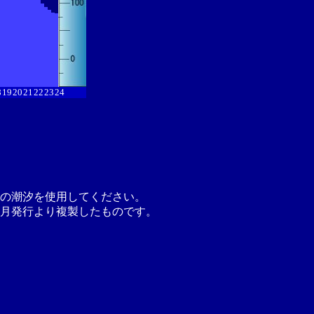
8
19
20
21
22
23
24
の潮汐を使用してください。
月発行より複製したものです。