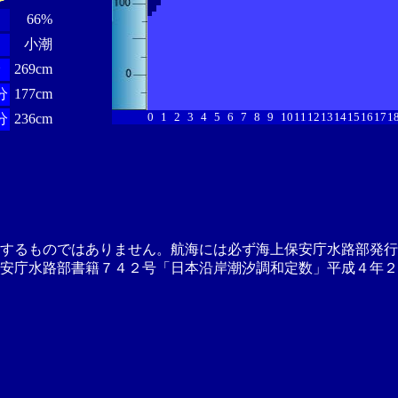
66%
小潮
分
269cm
分
177cm
0
1
2
3
4
5
6
7
8
9
10
11
12
13
14
15
16
17
1
分
236cm
供するものではありません。航海には必ず海上保安庁水路部発行
安庁水路部書籍７４２号「日本沿岸潮汐調和定数」平成４年２