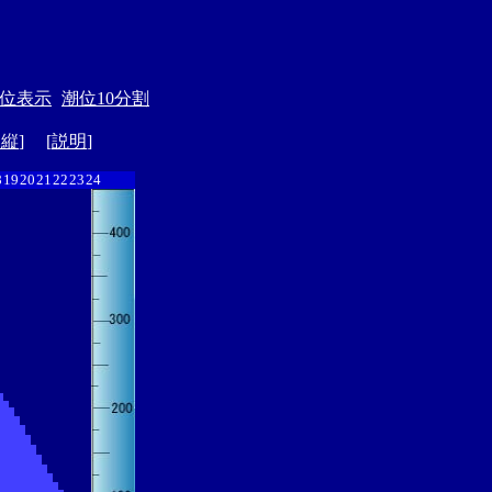
位表示
潮位10分割
ド縦
] [
説明
]
8
19
20
21
22
23
24