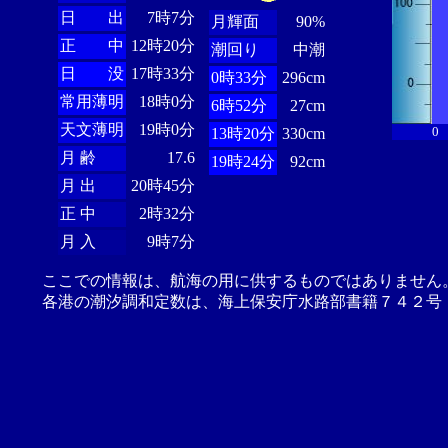
日 出
7時7分
月輝面
90%
正 中
12時20分
潮回り
中潮
日 没
17時33分
0時33分
296cm
常用薄明
18時0分
6時52分
27cm
天文薄明
19時0分
0
13時20分
330cm
月 齢
17.6
19時24分
92cm
月 出
20時45分
正 中
2時32分
月 入
9時7分
ここでの情報は、航海の用に供するものではありません
各港の潮汐調和定数は、海上保安庁水路部書籍７４２号