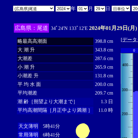
年
月
日
広島県：尾道
2024年01月29日(月)
34ﾟ24'N 133ﾟ12'E
[
データ
略最高高潮面
398.8 cm
大 潮 升
343.8 cm
0
大潮差
287.6 cm
小 潮 升
265.9 cm
小潮差 升
131.8 cm
平 均 水 面
200.0 cm
平均潮差
209.7 cm
潮 齢［朔望より大潮まで］
1.3 日
平均高潮間隔［月正中より満潮 ］
11.0 時
天文薄明
5時41分
常用薄明
6時41分