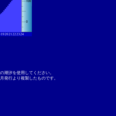
8
19
20
21
22
23
24
の潮汐を使用してください。
月発行より複製したものです。