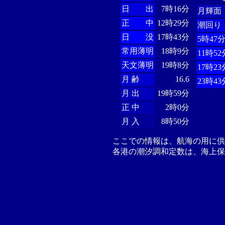
日 出
7時16分
月輝面
正 中
12時29分
潮回り
日 没
17時43分
5時47
常用薄明
18時9分
11時52
天文薄明
19時8分
17時23
月 齢
16.6
23時43
月 出
19時59分
正 中
2時0分
月 入
8時50分
ここでの情報は、航海の用に
各港の潮汐調和定数は、海上保