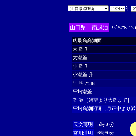
年
山口県：南風泊
33ﾟ57'N 13
略最高高潮面
大 潮 升
大潮差
小 潮 升
小潮差 升
平 均 水 面
平均潮差
潮 齢［朔望より大潮まで］
平均高潮間隔［月正中より満
天文薄明
5時50分
常用薄明
6時50分