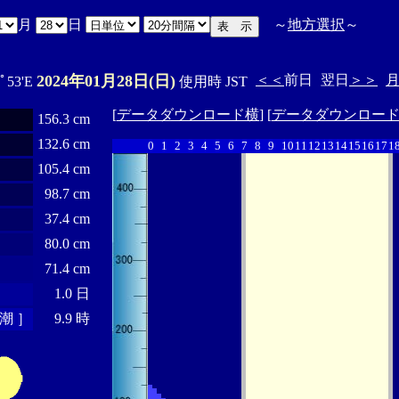
月
日
～
地方選択
～
2024年01月28日(日)
＜＜
前日
翌日
＞＞
0ﾟ53'E
使用時 JST
[
データダウンロード横
] [
データダウンロー
156.3 cm
132.6 cm
0
1
2
3
4
5
6
7
8
9
10
11
12
13
14
15
16
17
1
105.4 cm
98.7 cm
37.4 cm
80.0 cm
71.4 cm
1.0 日
潮 ］
9.9 時