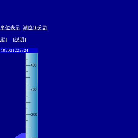
月単位表示
潮位10分割
ド縦
] [
説明
]
8
19
20
21
22
23
24