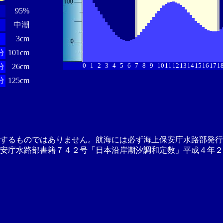
95%
中潮
分
3cm
分
101cm
0
1
2
3
4
5
6
7
8
9
10
11
12
13
14
15
16
17
1
分
26cm
分
125cm
供するものではありません。航海には必ず海上保安庁水路部発行
安庁水路部書籍７４２号「日本沿岸潮汐調和定数」平成４年２