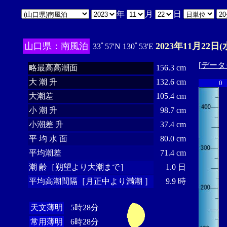
年
月
日
山口県：南風泊
2023年11月22日(
33ﾟ57'N 130ﾟ53'E
[
データ
略最高高潮面
156.3 cm
大 潮 升
132.6 cm
0
大潮差
105.4 cm
小 潮 升
98.7 cm
小潮差 升
37.4 cm
平 均 水 面
80.0 cm
平均潮差
71.4 cm
潮 齢［朔望より大潮まで］
1.0 日
平均高潮間隔［月正中より満潮 ］
9.9 時
天文薄明
5時28分
常用薄明
6時28分