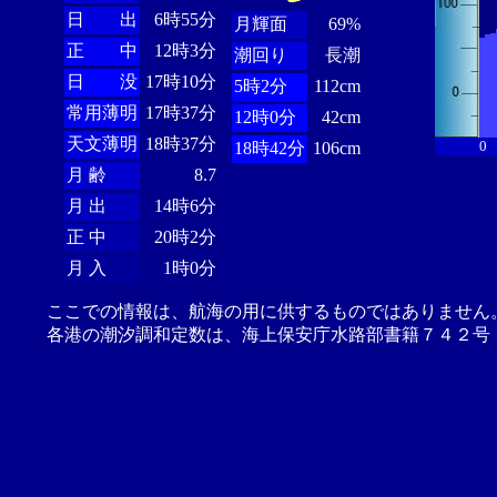
日 出
6時55分
月輝面
69%
正 中
12時3分
潮回り
長潮
日 没
17時10分
5時2分
112cm
常用薄明
17時37分
12時0分
42cm
天文薄明
18時37分
0
18時42分
106cm
月 齢
8.7
月 出
14時6分
正 中
20時2分
月 入
1時0分
ここでの情報は、航海の用に供するものではありません
各港の潮汐調和定数は、海上保安庁水路部書籍７４２号