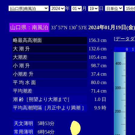
年
月
日
山口県：南風泊
2024年01月19日(金
33ﾟ57'N 130ﾟ53'E
[
データダ
略最高高潮面
156.3 cm
大 潮 升
132.6 cm
0
1
大潮差
105.4 cm
小 潮 升
98.7 cm
小潮差 升
37.4 cm
平 均 水 面
80.0 cm
平均潮差
71.4 cm
潮 齢［朔望より大潮まで］
1.0 日
平均高潮間隔［月正中より満潮 ］
9.9 時
天文薄明
5時53分
常用薄明
6時54分