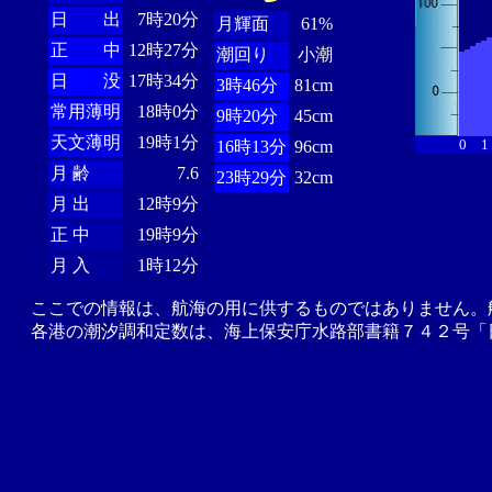
日 出
7時20分
月輝面
61%
正 中
12時27分
潮回り
小潮
日 没
17時34分
3時46分
81cm
常用薄明
18時0分
9時20分
45cm
天文薄明
19時1分
0
1
16時13分
96cm
月 齢
7.6
23時29分
32cm
月 出
12時9分
正 中
19時9分
月 入
1時12分
ここでの情報は、航海の用に供するものではありません。
各港の潮汐調和定数は、海上保安庁水路部書籍７４２号「