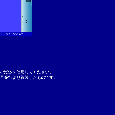
8
19
20
21
22
23
24
の潮汐を使用してください。
月発行より複製したものです。