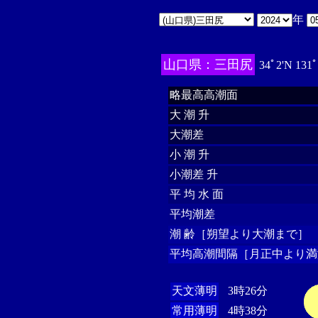
年
山口県：三田尻
34ﾟ2'N 131
略最高高潮面
大 潮 升
大潮差
小 潮 升
小潮差 升
平 均 水 面
平均潮差
潮 齢［朔望より大潮まで］
平均高潮間隔［月正中より満
天文薄明
3時26分
常用薄明
4時38分