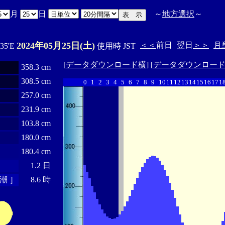
月
日
～
地方選択
～
2024年05月25日(土)
＜＜
前日
翌日
＞＞
月
ﾟ35'E
使用時 JST
[
データダウンロード横
] [
データダウンロー
358.3 cm
308.5 cm
0
1
2
3
4
5
6
7
8
9
10
11
12
13
14
15
16
17
1
257.0 cm
231.9 cm
103.8 cm
180.0 cm
180.4 cm
1.2 日
潮 ］
8.6 時