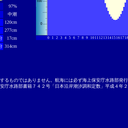
97%
中潮
分
120cm
277cm
0
1
2
3
4
5
6
7
8
9
10
11
12
13
14
15
16
17
1
分
17cm
分
314cm
供するものではありません。航海には必ず海上保安庁水路部発行
安庁水路部書籍７４２号「日本沿岸潮汐調和定数」平成４年２