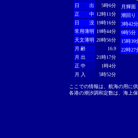
日 出
5時6分
月輝面
正 中
12時11分
潮回り
日 没
19時16分
3時42
常用薄明
19時44分
9時5分
天文薄明
20時56分
15時39
月 齢
16.9
22時27
月 出
21時17分
正 中
1時4分
月 入
5時52分
ここでの情報は、航海の用に
各港の潮汐調和定数は、海上保