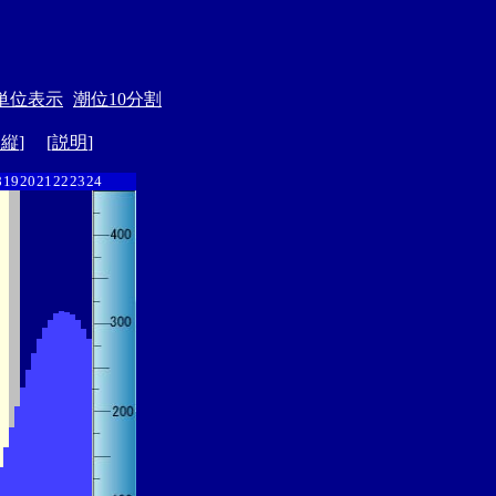
単位表示
潮位10分割
ド縦
] [
説明
]
8
19
20
21
22
23
24