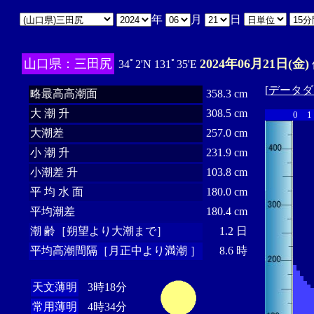
年
月
日
山口県：三田尻
2024年06月21日(金)
34ﾟ2'N 131ﾟ35'E
[
データダ
略最高高潮面
358.3 cm
大 潮 升
308.5 cm
0
1
大潮差
257.0 cm
小 潮 升
231.9 cm
小潮差 升
103.8 cm
平 均 水 面
180.0 cm
平均潮差
180.4 cm
潮 齢［朔望より大潮まで］
1.2 日
平均高潮間隔［月正中より満潮 ］
8.6 時
天文薄明
3時18分
常用薄明
4時34分