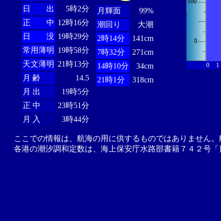
日 出
5時2分
月輝面
99%
正 中
12時16分
潮回り
大潮
日 没
19時29分
2時14分
141cm
常用薄明
19時58分
7時32分
271cm
天文薄明
21時13分
0
1
14時10分
34cm
月 齢
14.5
21時1分
318cm
月 出
19時5分
正 中
23時51分
月 入
3時44分
ここでの情報は、航海の用に供するものではありません。
各港の潮汐調和定数は、海上保安庁水路部書籍７４２号「