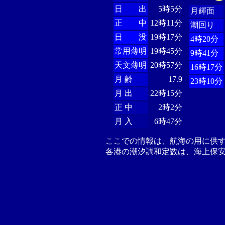
日 出
5時5分
月輝面
正 中
12時11分
潮回り
日 没
19時17分
4時20分
常用薄明
19時45分
9時41分
天文薄明
20時57分
16時17分
月 齢
17.9
23時10分
月 出
22時15分
正 中
2時2分
月 入
6時47分
ここでの情報は、航海の用に供
各港の潮汐調和定数は、海上保