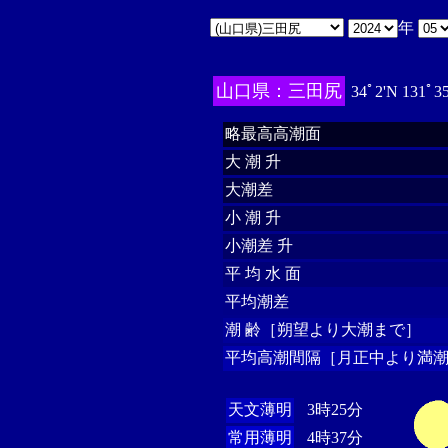
年
山口県：三田尻
34ﾟ2'N 131ﾟ3
略最高高潮面
大 潮 升
大潮差
小 潮 升
小潮差 升
平 均 水 面
平均潮差
潮 齢［朔望より大潮まで］
平均高潮間隔［月正中より満潮
天文薄明
3時25分
常用薄明
4時37分