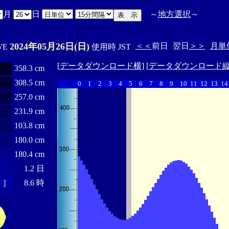
月
日
～
地方選択
～
2024年05月26日(日)
＜＜
前日
翌日
＞＞
月単
5'E
使用時 JST
[
データダウンロード横
] [
データダウンロード
358.3 cm
308.5 cm
0
1
2
3
4
5
6
7
8
9
10
11
12
13
14
257.0 cm
231.9 cm
103.8 cm
180.0 cm
180.4 cm
1.2 日
 ］
8.6 時