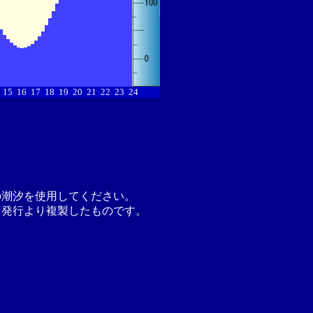
15
16
17
18
19
20
21
22
23
24
の潮汐を使用してください。
月発行より複製したものです。