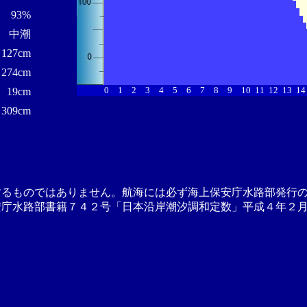
93%
中潮
127cm
274cm
0
1
2
3
4
5
6
7
8
9
10
11
12
13
14
19cm
309cm
するものではありません。航海には必ず海上保安庁水路部発行
安庁水路部書籍７４２号「日本沿岸潮汐調和定数」平成４年２