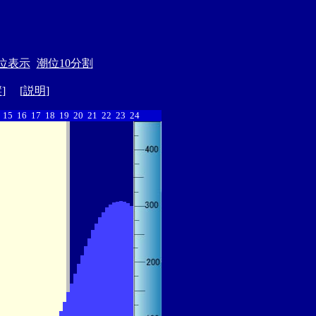
位表示
潮位10分割
縦
] [
説明
]
15
16
17
18
19
20
21
22
23
24