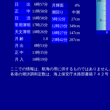
日 出
6時57分
月輝面
4%
正 中
11時58分
潮回り
中潮
日 没
16時58分
5時32分
27cm
常用薄明
17時25分
12時23分
349cm
天文薄明
18時26分
0
18時27分
147cm
月 齢
1.8
23時42分
287cm
月 出
8時53分
正 中
13時35分
月 入
18時19分
ここでの情報は、航海の用に供するものではありません
各港の潮汐調和定数は、海上保安庁水路部書籍７４２号