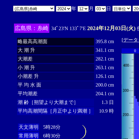
年
月
日
広島県：糸崎
2024年12月03日(火)
34ﾟ23'N 133ﾟ7'E
[
データ
略最高高潮面
395.8 cm
大 潮 升
341.1 cm
0
大潮差
282.1 cm
小 潮 升
263.1 cm
小潮差 升
126.1 cm
平 均 水 面
200.0 cm
平均潮差
204.1 cm
潮 齢［朔望より大潮まで］
1.3 日
平均高潮間隔［月正中より満潮 ］
10.9 時
天文薄明
5時28分
常用薄明
6時30分