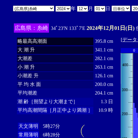
年
月
日
広島県：糸崎
2024年12月01日(日)
34ﾟ23'N 133ﾟ7'E
[
データ
略最高高潮面
395.8 cm
大 潮 升
341.1 cm
0
大潮差
282.1 cm
小 潮 升
263.1 cm
小潮差 升
126.1 cm
平 均 水 面
200.0 cm
平均潮差
204.1 cm
潮 齢［朔望より大潮まで］
1.3 日
平均高潮間隔［月正中より満潮 ］
10.9 時
天文薄明
5時27分
常用薄明
6時28分