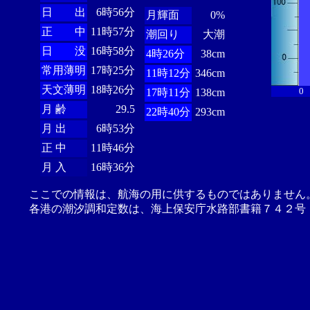
日 出
6時56分
月輝面
0%
正 中
11時57分
潮回り
大潮
日 没
16時58分
4時26分
38cm
常用薄明
17時25分
11時12分
346cm
天文薄明
18時26分
0
17時11分
138cm
月 齢
29.5
22時40分
293cm
月 出
6時53分
正 中
11時46分
月 入
16時36分
ここでの情報は、航海の用に供するものではありません
各港の潮汐調和定数は、海上保安庁水路部書籍７４２号