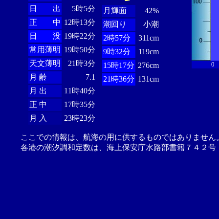
日 出
5時5分
月輝面
42%
正 中
12時13分
潮回り
小潮
日 没
19時22分
2時57分
311cm
常用薄明
19時50分
9時32分
119cm
天文薄明
21時3分
0
15時17分
276cm
月 齢
7.1
21時36分
131cm
月 出
11時40分
正 中
17時35分
月 入
23時23分
ここでの情報は、航海の用に供するものではありません
各港の潮汐調和定数は、海上保安庁水路部書籍７４２号