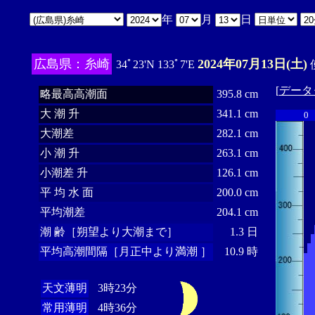
年
月
日
広島県：糸崎
2024年07月13日(土)
34ﾟ23'N 133ﾟ7'E
[
データ
略最高高潮面
395.8 cm
大 潮 升
341.1 cm
0
大潮差
282.1 cm
小 潮 升
263.1 cm
小潮差 升
126.1 cm
平 均 水 面
200.0 cm
平均潮差
204.1 cm
潮 齢［朔望より大潮まで］
1.3 日
平均高潮間隔［月正中より満潮 ］
10.9 時
天文薄明
3時23分
常用薄明
4時36分