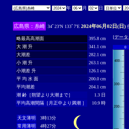
年
月
日
広島県：糸崎
2024年06月02日(日)
34ﾟ23'N 133ﾟ7'E
[
データ
略最高高潮面
395.8 cm
大 潮 升
341.1 cm
0
大潮差
282.1 cm
小 潮 升
263.1 cm
小潮差 升
126.1 cm
平 均 水 面
200.0 cm
平均潮差
204.1 cm
潮 齢［朔望より大潮まで］
1.3 日
平均高潮間隔［月正中より満潮 ］
10.9 時
天文薄明
3時13分
常用薄明
4時27分