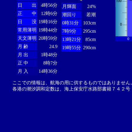
日 出
4時56分
月輝面
24%
正 中
12時6分
潮回り
若潮
日 没
19時16分
0時31分
103cm
常用薄明
19時44分
7時9分
295cm
天文薄明
20時59分
0
13時21分
85cm
月 齢
24.9
19時55分
290cm
月 出
1時48分
正 中
8時7分
月 入
14時36分
ここでの情報は、航海の用に供するものではありません
各港の潮汐調和定数は、海上保安庁水路部書籍７４２号