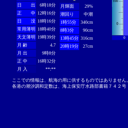
日 出
6時18分
月輝面
29%
正 中
12時16分
潮回り
中潮
日 没
18時16分
1時55分
340cm
常用薄明
18時40分
8時3分
90cm
天文薄明
19時39分
0
13時45分
316cm
月 齢
4.7
20時19分
27cm
月 出
9時8分
正 中
16時32分
月 入
**:**
ここでの情報は、航海の用に供するものではありません
各港の潮汐調和定数は、海上保安庁水路部書籍７４２号