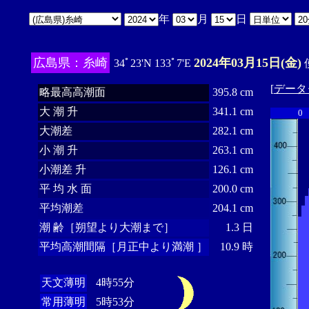
年
月
日
広島県：糸崎
2024年03月15日(金)
34ﾟ23'N 133ﾟ7'E
[
データ
略最高高潮面
395.8 cm
大 潮 升
341.1 cm
0
大潮差
282.1 cm
小 潮 升
263.1 cm
小潮差 升
126.1 cm
平 均 水 面
200.0 cm
平均潮差
204.1 cm
潮 齢［朔望より大潮まで］
1.3 日
平均高潮間隔［月正中より満潮 ］
10.9 時
天文薄明
4時55分
常用薄明
5時53分