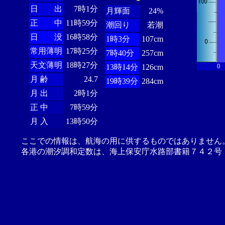
日 出
7時1分
月輝面
24%
正 中
11時59分
潮回り
若潮
日 没
16時58分
1時3分
107cm
常用薄明
17時25分
7時40分
257cm
天文薄明
18時27分
0
13時14分
126cm
月 齢
24.7
19時39分
284cm
月 出
2時1分
正 中
7時59分
月 入
13時50分
ここでの情報は、航海の用に供するものではありません
各港の潮汐調和定数は、海上保安庁水路部書籍７４２号