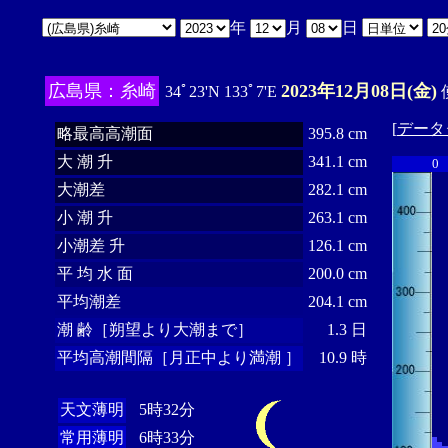
年
月
日
広島県：糸崎
2023年12月08日(金)
34ﾟ23'N 133ﾟ7'E
[
データ
略最高高潮面
395.8 cm
大 潮 升
341.1 cm
0
大潮差
282.1 cm
小 潮 升
263.1 cm
小潮差 升
126.1 cm
平 均 水 面
200.0 cm
平均潮差
204.1 cm
潮 齢［朔望より大潮まで］
1.3 日
平均高潮間隔［月正中より満潮 ］
10.9 時
天文薄明
5時32分
常用薄明
6時33分