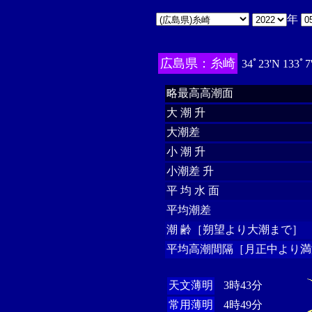
年
広島県：糸崎
34ﾟ23'N 133ﾟ7
略最高高潮面
大 潮 升
大潮差
小 潮 升
小潮差 升
平 均 水 面
平均潮差
潮 齢［朔望より大潮まで］
平均高潮間隔［月正中より満
天文薄明
3時43分
常用薄明
4時49分