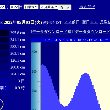
月
日
～
地方選択
～
2022年05月03日(火)
＜＜
前日
翌日
＞＞
月単
'E
使用時 JST
[
データダウンロード横
] [
データダウンロー
395.8 cm
341.1 cm
0
1
2
3
4
5
6
7
8
9
10
11
12
13
14
15
16
17
1
282.1 cm
263.1 cm
126.1 cm
200.0 cm
204.1 cm
1.3 日
潮 ］
10.9 時