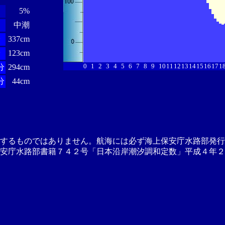
5%
中潮
分
337cm
分
123cm
0
1
2
3
4
5
6
7
8
9
10
11
12
13
14
15
16
17
1
分
294cm
分
44cm
供するものではありません。航海には必ず海上保安庁水路部発行
安庁水路部書籍７４２号「日本沿岸潮汐調和定数」平成４年２