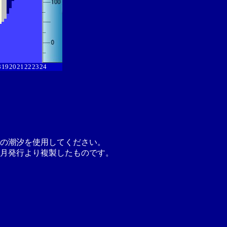
8
19
20
21
22
23
24
の潮汐を使用してください。
月発行より複製したものです。