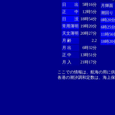
日 出
5時16分
月輝面
正 中
12時5分
潮回り
日 没
18時54分
0時20
常用薄明
19時20分
6時25
天文薄明
20時27分
11時56
月 齢
2.2
18時20
月 出
6時32分
正 中
13時51分
月 入
21時17分
ここでの情報は、航海の用に
各港の潮汐調和定数は、海上保