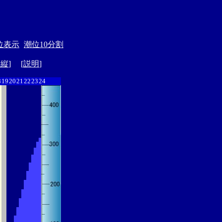
位表示
潮位10分割
ド縦
] [
説明
]
8
19
20
21
22
23
24