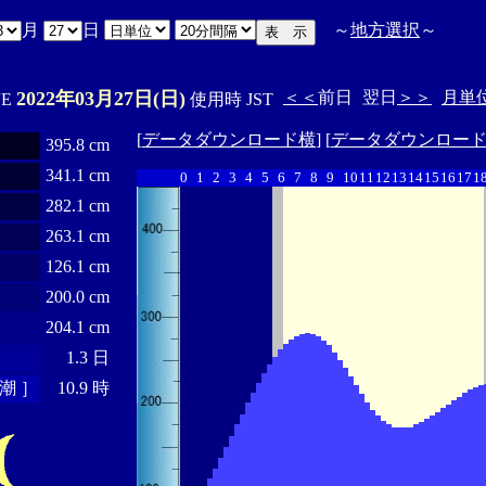
月
日
～
地方選択
～
2022年03月27日(日)
＜＜
前日
翌日
＞＞
月単
'E
使用時 JST
[
データダウンロード横
] [
データダウンロー
395.8 cm
341.1 cm
0
1
2
3
4
5
6
7
8
9
10
11
12
13
14
15
16
17
1
282.1 cm
263.1 cm
126.1 cm
200.0 cm
204.1 cm
1.3 日
潮 ］
10.9 時