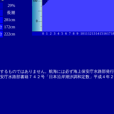
29%
長潮
分
281cm
分
172cm
0
1
2
3
4
5
6
7
8
9
10
11
12
13
14
15
16
17
1
分
222cm
供するものではありません。航海には必ず海上保安庁水路部発行
安庁水路部書籍７４２号「日本沿岸潮汐調和定数」平成４年２