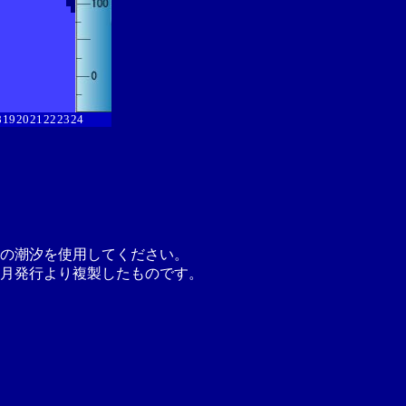
8
19
20
21
22
23
24
の潮汐を使用してください。
月発行より複製したものです。