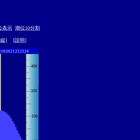
位表示
潮位10分割
ド縦
] [
説明
]
8
19
20
21
22
23
24