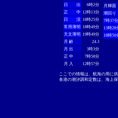
日 出
6時2分
月輝面
正 中
12時13分
潮回り
日 没
18時25分
7時37
常用薄明
18時49分
13時28
天文薄明
19時49分
18時50
月 齢
24.3
月 出
3時3分
正 中
7時58分
月 入
12時57分
ここでの情報は、航海の用に
各港の潮汐調和定数は、海上保