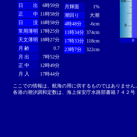
日 出
6時59分
月輝面
1%
正 中
11時58分
潮回り
大潮
日 没
16時58分
4時48分
-6cm
常用薄明
17時25分
11時34分
374cm
天文薄明
18時27分
0
17時33分
118cm
月 齢
0.7
23時7分
322cm
月 出
7時52分
正 中
12時49分
月 入
17時44分
ここでの情報は、航海の用に供するものではありません
各港の潮汐調和定数は、海上保安庁水路部書籍７４２号