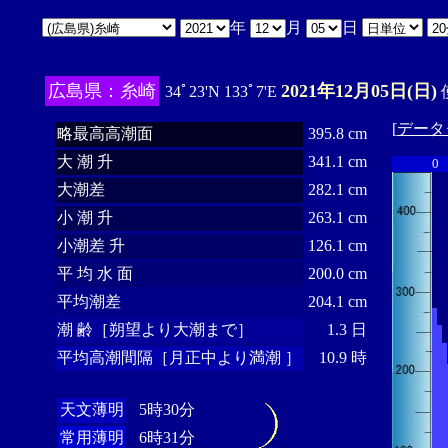
年
月
日
広島県：糸崎
2021年12月05日(日)
34ﾟ23'N 133ﾟ7'E
[
データ
略最高高潮面
395.8 cm
大 潮 升
341.1 cm
0
大潮差
282.1 cm
小 潮 升
263.1 cm
小潮差 升
126.1 cm
平 均 水 面
200.0 cm
平均潮差
204.1 cm
潮 齢［朔望より大潮まで］
1.3 日
平均高潮間隔［月正中より満潮 ］
10.9 時
天文薄明
5時30分
常用薄明
6時31分