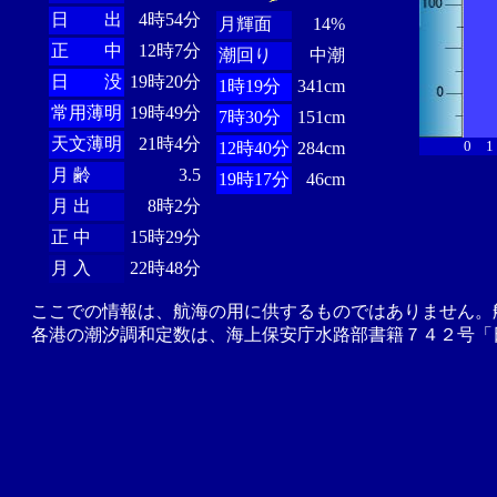
日 出
4時54分
月輝面
14%
正 中
12時7分
潮回り
中潮
日 没
19時20分
1時19分
341cm
常用薄明
19時49分
7時30分
151cm
天文薄明
21時4分
0
1
12時40分
284cm
月 齢
3.5
19時17分
46cm
月 出
8時2分
正 中
15時29分
月 入
22時48分
ここでの情報は、航海の用に供するものではありません。
各港の潮汐調和定数は、海上保安庁水路部書籍７４２号「