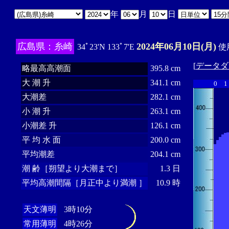
年
月
日
広島県：糸崎
2024年06月10日(月)
34ﾟ23'N 133ﾟ7'E
使用
[
データダ
略最高高潮面
395.8 cm
大 潮 升
341.1 cm
0
1
大潮差
282.1 cm
小 潮 升
263.1 cm
小潮差 升
126.1 cm
平 均 水 面
200.0 cm
平均潮差
204.1 cm
潮 齢［朔望より大潮まで］
1.3 日
平均高潮間隔［月正中より満潮 ］
10.9 時
天文薄明
3時10分
常用薄明
4時26分