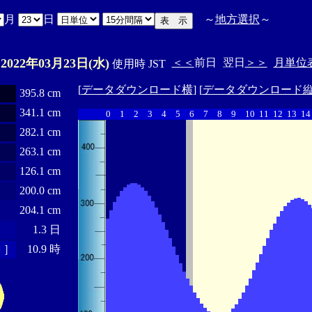
月
日
～
地方選択
～
2022年03月23日(水)
＜＜
前日
翌日
＞＞
月単位
E
使用時 JST
[
データダウンロード横
] [
データダウンロード
395.8 cm
341.1 cm
0
1
2
3
4
5
6
7
8
9
10
11
12
13
14
282.1 cm
263.1 cm
126.1 cm
200.0 cm
204.1 cm
1.3 日
 ］
10.9 時