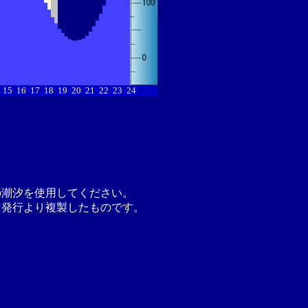
15
16
17
18
19
20
21
22
23
24
の潮汐を使用してください。
月発行より複製したものです。