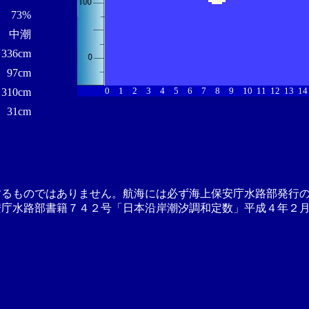
73%
中潮
336cm
97cm
0
1
2
3
4
5
6
7
8
9
10
11
12
13
14
310cm
31cm
するものではありません。航海には必ず海上保安庁水路部発行
安庁水路部書籍７４２号「日本沿岸潮汐調和定数」平成４年２