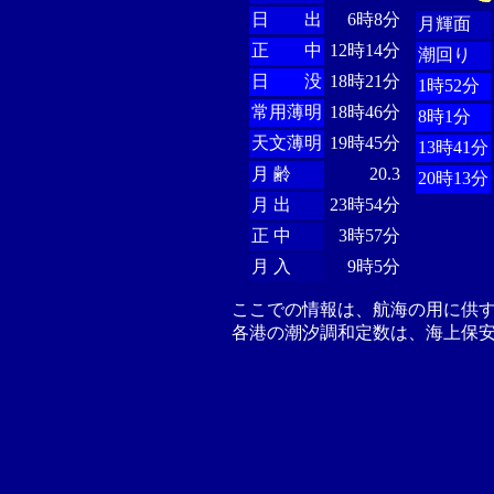
日 出
6時8分
月輝面
正 中
12時14分
潮回り
日 没
18時21分
1時52分
常用薄明
18時46分
8時1分
天文薄明
19時45分
13時41分
月 齢
20.3
20時13分
月 出
23時54分
正 中
3時57分
月 入
9時5分
ここでの情報は、航海の用に供
各港の潮汐調和定数は、海上保