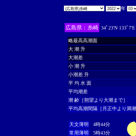
年
広島県：糸崎
34ﾟ23'N 133ﾟ7'
略最高高潮面
大 潮 升
大潮差
小 潮 升
小潮差 升
平 均 水 面
平均潮差
潮 齢［朔望より大潮まで］
平均高潮間隔［月正中より満潮
天文薄明
4時44分
常用薄明
5時43分