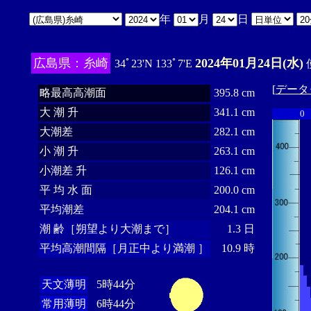
年
月
日
広島県：糸崎
2024年01月24日(水)
34ﾟ23'N 133ﾟ7'E
[
データ
略最高高潮面
395.8 cm
大 潮 升
341.1 cm
0
大潮差
282.1 cm
小 潮 升
263.1 cm
小潮差 升
126.1 cm
平 均 水 面
200.0 cm
平均潮差
204.1 cm
潮 齢［朔望より大潮まで］
1.3 日
平均高潮間隔［月正中より満潮 ］
10.9 時
天文薄明
5時44分
常用薄明
6時44分