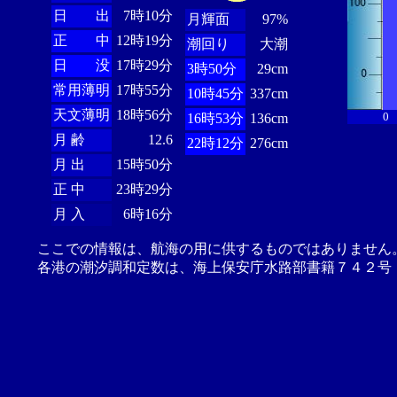
日 出
7時10分
月輝面
97%
正 中
12時19分
潮回り
大潮
日 没
17時29分
3時50分
29cm
常用薄明
17時55分
10時45分
337cm
天文薄明
18時56分
0
16時53分
136cm
月 齢
12.6
22時12分
276cm
月 出
15時50分
正 中
23時29分
月 入
6時16分
ここでの情報は、航海の用に供するものではありません
各港の潮汐調和定数は、海上保安庁水路部書籍７４２号