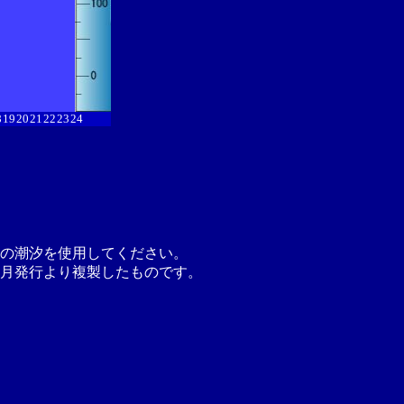
8
19
20
21
22
23
24
の潮汐を使用してください。
月発行より複製したものです。