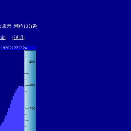
位表示
潮位10分割
ド縦
] [
説明
]
8
19
20
21
22
23
24