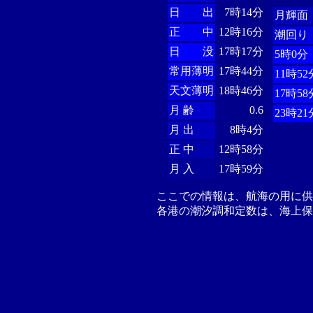
日 出
7時14分
月輝面
正 中
12時16分
潮回り
日 没
17時17分
5時0分
常用薄明
17時44分
11時52
天文薄明
18時46分
17時58
月 齢
0.6
23時21
月 出
8時4分
正 中
12時58分
月 入
17時59分
ここでの情報は、航海の用に
各港の潮汐調和定数は、海上保