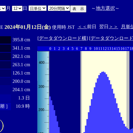
月
日
～
地方選択
～
2024年01月12日(金)
＜＜
前日
翌日
＞＞
月単
'E
使用時 JST
[
データダウンロード横
] [
データダウンロー
395.8 cm
341.1 cm
0
1
2
3
4
5
6
7
8
9
10
11
12
13
14
15
16
17
1
282.1 cm
263.1 cm
126.1 cm
200.0 cm
204.1 cm
1.3 日
潮 ］
10.9 時