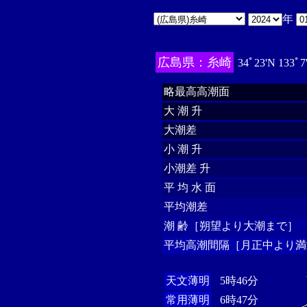
年
広島県：糸崎
34ﾟ23'N 133ﾟ7
略最高高潮面
大 潮 升
大潮差
小 潮 升
小潮差 升
平 均 水 面
平均潮差
潮 齢［朔望より大潮まで］
平均高潮間隔［月正中より満
天文薄明
5時46分
常用薄明
6時47分