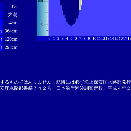
1%
大潮
-4cm
分
364cm
0
1
2
3
4
5
6
7
8
9
10
11
12
13
14
15
16
17
1
分
120cm
分
298cm
供するものではありません。航海には必ず海上保安庁水路部発行
安庁水路部書籍７４２号「日本沿岸潮汐調和定数」平成４年２