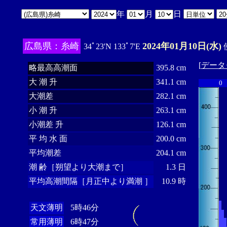
年
月
日
広島県：糸崎
2024年01月10日(水)
34ﾟ23'N 133ﾟ7'E
[
データ
略最高高潮面
395.8 cm
大 潮 升
341.1 cm
0
大潮差
282.1 cm
小 潮 升
263.1 cm
小潮差 升
126.1 cm
平 均 水 面
200.0 cm
平均潮差
204.1 cm
潮 齢［朔望より大潮まで］
1.3 日
平均高潮間隔［月正中より満潮 ］
10.9 時
天文薄明
5時46分
常用薄明
6時47分