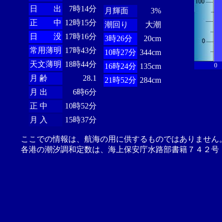
日 出
7時14分
月輝面
3%
正 中
12時15分
潮回り
大潮
日 没
17時16分
3時26分
20cm
常用薄明
17時43分
10時27分
344cm
天文薄明
18時44分
0
16時24分
135cm
月 齢
28.1
21時52分
284cm
月 出
6時6分
正 中
10時52分
月 入
15時37分
ここでの情報は、航海の用に供するものではありません
各港の潮汐調和定数は、海上保安庁水路部書籍７４２号