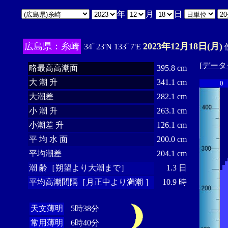
年
月
日
広島県：糸崎
2023年12月18日(月)
34ﾟ23'N 133ﾟ7'E
[
データ
略最高高潮面
395.8 cm
大 潮 升
341.1 cm
0
大潮差
282.1 cm
小 潮 升
263.1 cm
小潮差 升
126.1 cm
平 均 水 面
200.0 cm
平均潮差
204.1 cm
潮 齢［朔望より大潮まで］
1.3 日
平均高潮間隔［月正中より満潮 ］
10.9 時
天文薄明
5時38分
常用薄明
6時40分