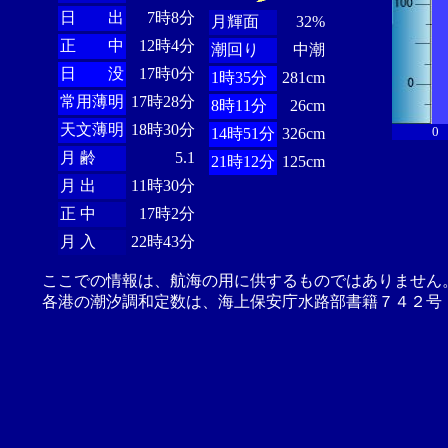
日 出
7時8分
月輝面
32%
正 中
12時4分
潮回り
中潮
日 没
17時0分
1時35分
281cm
常用薄明
17時28分
8時11分
26cm
天文薄明
18時30分
0
14時51分
326cm
月 齢
5.1
21時12分
125cm
月 出
11時30分
正 中
17時2分
月 入
22時43分
ここでの情報は、航海の用に供するものではありません
各港の潮汐調和定数は、海上保安庁水路部書籍７４２号