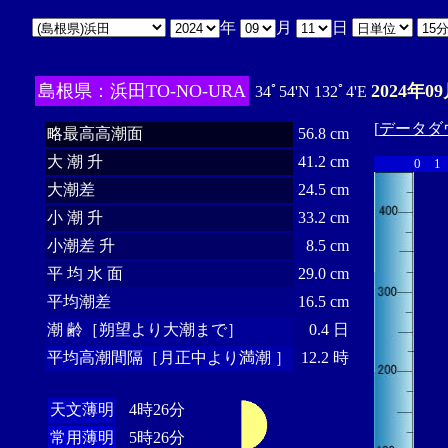
年
月
日
島根県：浜田TO-NO-URA
2024年0
34ﾟ54'N 132ﾟ4'E
[
データダ
略最高高潮面
56.8 cm
大 潮 升
41.2 cm
0
1
大潮差
24.5 cm
小 潮 升
33.2 cm
小潮差 升
8.5 cm
平 均 水 面
29.0 cm
平均潮差
16.5 cm
潮 齢［朔望より大潮まで］
0.4 日
平均高潮間隔［月正中より満潮 ］
12.2 時
天文薄明
4時26分
常用薄明
5時26分