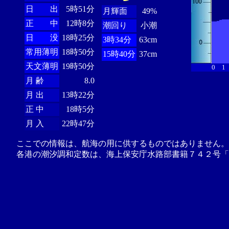
日 出
5時51分
月輝面
49%
正 中
12時8分
潮回り
小潮
日 没
18時25分
3時34分
63cm
常用薄明
18時50分
15時40分
37cm
天文薄明
19時50分
0
1
月 齢
8.0
月 出
13時22分
正 中
18時5分
月 入
22時47分
ここでの情報は、航海の用に供するものではありません。
各港の潮汐調和定数は、海上保安庁水路部書籍７４２号「