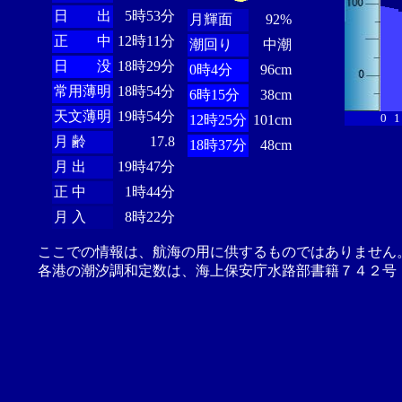
日 出
5時53分
月輝面
92%
正 中
12時11分
潮回り
中潮
日 没
18時29分
0時4分
96cm
常用薄明
18時54分
6時15分
38cm
天文薄明
19時54分
0
1
12時25分
101cm
月 齢
17.8
18時37分
48cm
月 出
19時47分
正 中
1時44分
月 入
8時22分
ここでの情報は、航海の用に供するものではありません
各港の潮汐調和定数は、海上保安庁水路部書籍７４２号