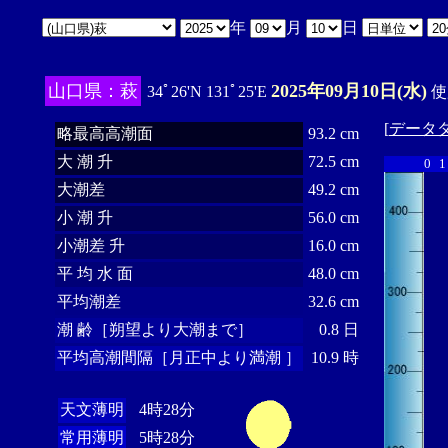
年
月
日
山口県：萩
2025年09月10日(水)
34ﾟ26'N 131ﾟ25'E
使
[
データ
略最高高潮面
93.2 cm
大 潮 升
72.5 cm
0
1
大潮差
49.2 cm
小 潮 升
56.0 cm
小潮差 升
16.0 cm
平 均 水 面
48.0 cm
平均潮差
32.6 cm
潮 齢［朔望より大潮まで］
0.8 日
平均高潮間隔［月正中より満潮 ］
10.9 時
天文薄明
4時28分
常用薄明
5時28分