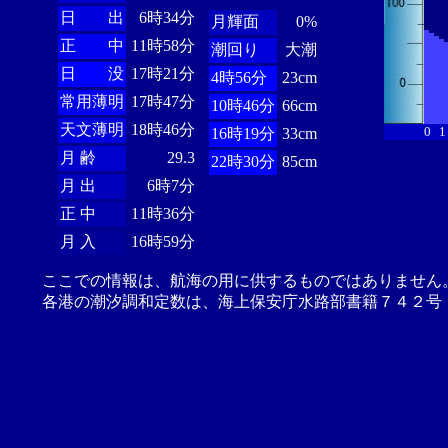
日 出
6時34分
月輝面
0%
正 中
11時58分
潮回り
大潮
日 没
17時21分
4時56分
23cm
常用薄明
17時47分
10時46分
66cm
天文薄明
18時46分
0
1
16時19分
33cm
月 齢
29.3
22時30分
85cm
月 出
6時7分
正 中
11時36分
月 入
16時59分
ここでの情報は、航海の用に供するものではありません
各港の潮汐調和定数は、海上保安庁水路部書籍７４２号