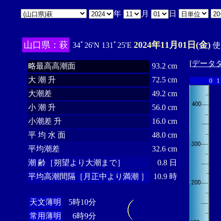
年
月
日
山口県：萩
2024年11月01日(金)
34ﾟ26'N 131ﾟ25'E
使
[
データ
略最高高潮面
93.2 cm
大 潮 升
72.5 cm
0
1
大潮差
49.2 cm
小 潮 升
56.0 cm
小潮差 升
16.0 cm
平 均 水 面
48.0 cm
平均潮差
32.6 cm
潮 齢［朔望より大潮まで］
0.8 日
平均高潮間隔［月正中より満潮 ］
10.9 時
天文薄明
5時10分
常用薄明
6時9分