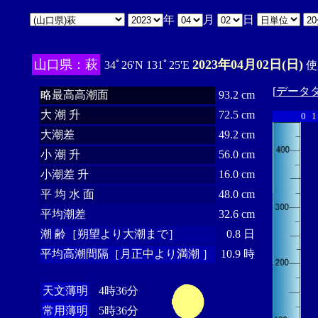
年
月
日
山口県：萩
2023年04月02日(日)
34ﾟ26'N 131ﾟ25'E
使
[
データ
略最高高潮面
93.2 cm
大 潮 升
72.5 cm
0
1
大潮差
49.2 cm
小 潮 升
56.0 cm
小潮差 升
16.0 cm
平 均 水 面
48.0 cm
平均潮差
32.6 cm
潮 齢［朔望より大潮まで］
0.8 日
平均高潮間隔［月正中より満潮 ］
10.9 時
天文薄明
4時36分
常用薄明
5時36分