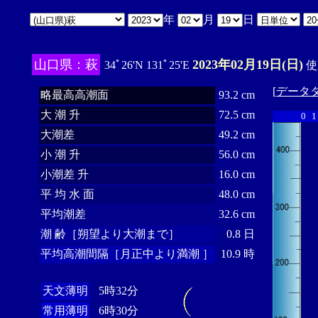
年
月
日
山口県：萩
2023年02月19日(日)
34ﾟ26'N 131ﾟ25'E
使
[
データ
略最高高潮面
93.2 cm
大 潮 升
72.5 cm
0
1
大潮差
49.2 cm
小 潮 升
56.0 cm
小潮差 升
16.0 cm
平 均 水 面
48.0 cm
平均潮差
32.6 cm
潮 齢［朔望より大潮まで］
0.8 日
平均高潮間隔［月正中より満潮 ］
10.9 時
天文薄明
5時32分
常用薄明
6時30分