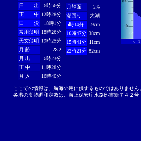
日 出
6時56分
月輝面
2%
正 中
12時28分
潮回り
大潮
日 没
18時1分
5時14分
-9cm
常用薄明
18時26分
10時47分
38cm
天文薄明
19時25分
0
1
15時41分
11cm
月 齢
28.2
22時21分
82cm
月 出
6時23分
正 中
11時28分
月 入
16時40分
ここでの情報は、航海の用に供するものではありません
各港の潮汐調和定数は、海上保安庁水路部書籍７４２号