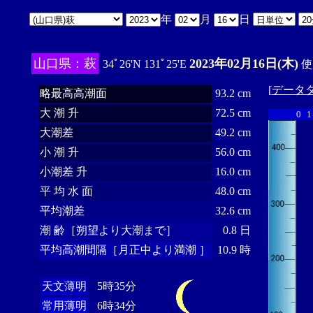
年
月
日
山口県：萩
2023年02月16日(木)
34ﾟ26'N 131ﾟ25'E
使
[
データ
略最高高潮面
93.2 cm
大 潮 升
72.5 cm
0
1
大潮差
49.2 cm
小 潮 升
56.0 cm
小潮差 升
16.0 cm
平 均 水 面
48.0 cm
平均潮差
32.6 cm
潮 齢［朔望より大潮まで］
0.8 日
平均高潮間隔［月正中より満潮 ］
10.9 時
天文薄明
5時35分
常用薄明
6時34分