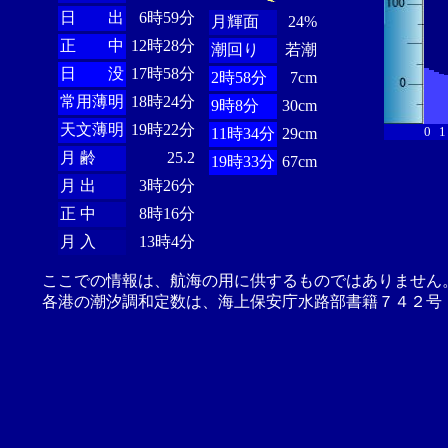
日 出
6時59分
月輝面
24%
正 中
12時28分
潮回り
若潮
日 没
17時58分
2時58分
7cm
常用薄明
18時24分
9時8分
30cm
天文薄明
19時22分
0
1
11時34分
29cm
月 齢
25.2
19時33分
67cm
月 出
3時26分
正 中
8時16分
月 入
13時4分
ここでの情報は、航海の用に供するものではありません
各港の潮汐調和定数は、海上保安庁水路部書籍７４２号