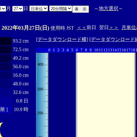
月
日
～
地方選択
～
2022年03月27日(日)
＜＜
前日
翌日
＞＞
月単位
E
使用時 JST
[
データダウンロード横
] [
データダウンロード
93.2 cm
72.5 cm
0
1
2
3
4
5
6
7
8
9
10
11
12
13
14
15
16
17
18
49.2 cm
56.0 cm
16.0 cm
48.0 cm
32.6 cm
0.8 日
潮 ］
10.9 時