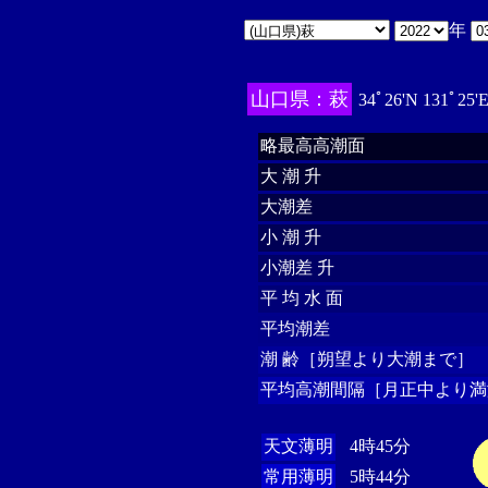
年
山口県：萩
34ﾟ26'N 131ﾟ25'
略最高高潮面
大 潮 升
大潮差
小 潮 升
小潮差 升
平 均 水 面
平均潮差
潮 齢［朔望より大潮まで］
平均高潮間隔［月正中より満
天文薄明
4時45分
常用薄明
5時44分