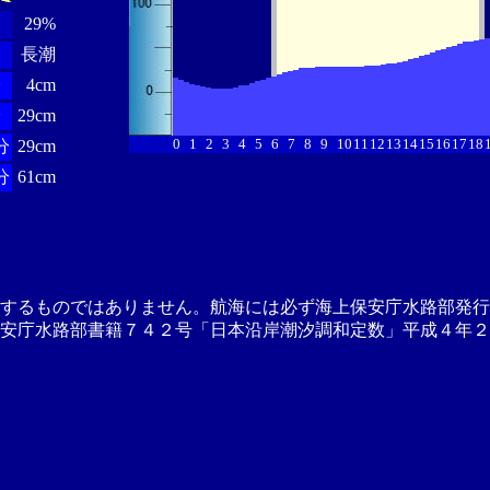
29%
長潮
分
4cm
分
29cm
0
1
2
3
4
5
6
7
8
9
10
11
12
13
14
15
16
17
18
分
29cm
分
61cm
供するものではありません。航海には必ず海上保安庁水路部発行
安庁水路部書籍７４２号「日本沿岸潮汐調和定数」平成４年２