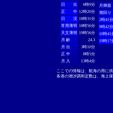
日 出
6時9分
月輝面
正 中
12時20分
潮回り
日 没
18時31分
2時41
常用薄明
18時56分
9時42
天文薄明
19時56分
10時41
月 齢
24.3
19時17
月 出
3時10分
正 中
8時5分
月 入
13時4分
ここでの情報は、航海の用に
各港の潮汐調和定数は、海上保