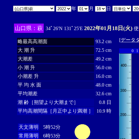
年
月
日
山口県：萩
2022年01月18日(火)
34ﾟ26'N 131ﾟ25'E
使
[
データ
略最高高潮面
93.2 cm
大 潮 升
72.5 cm
0
1
大潮差
49.2 cm
小 潮 升
56.0 cm
小潮差 升
16.0 cm
平 均 水 面
48.0 cm
平均潮差
32.6 cm
潮 齢［朔望より大潮まで］
0.8 日
平均高潮間隔［月正中より満潮 ］
10.9 時
天文薄明
5時52分
常用薄明
6時53分