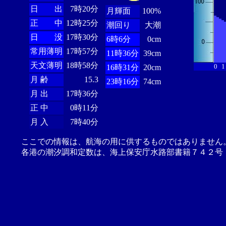
日 出
7時20分
月輝面
100%
正 中
12時25分
潮回り
大潮
日 没
17時30分
6時6分
0cm
常用薄明
17時57分
11時36分
39cm
天文薄明
18時58分
0
1
16時31分
20cm
月 齢
15.3
23時16分
74cm
月 出
17時36分
正 中
0時11分
月 入
7時40分
ここでの情報は、航海の用に供するものではありません
各港の潮汐調和定数は、海上保安庁水路部書籍７４２号