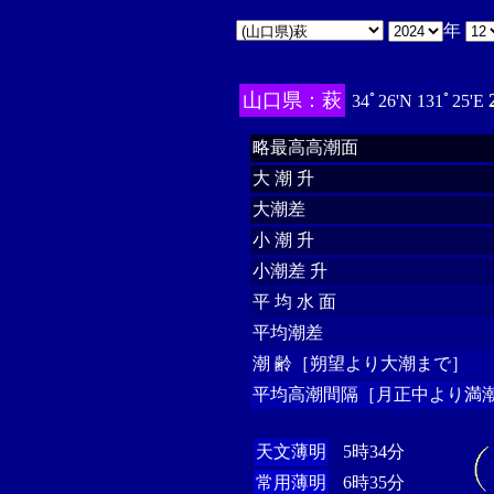
年
山口県：萩
34ﾟ26'N 131ﾟ25'E
略最高高潮面
大 潮 升
大潮差
小 潮 升
小潮差 升
平 均 水 面
平均潮差
潮 齢［朔望より大潮まで］
平均高潮間隔［月正中より満潮
天文薄明
5時34分
常用薄明
6時35分