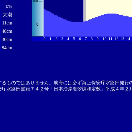
0%
大潮
11cm
48cm
0
1
2
3
4
5
6
7
8
9
10
11
12
13
14
30cm
84cm
するものではありません。航海には必ず海上保安庁水路部発行
安庁水路部書籍７４２号「日本沿岸潮汐調和定数」平成４年２