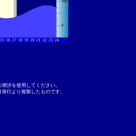
15
16
17
18
19
20
21
22
23
24
の潮汐を使用してください。
月発行より複製したものです。