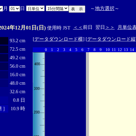
月
日
～
地方選択
～
2024年12月01日(日)
＜＜
前日
翌日
＞＞
月単位
使用時 JST
[
データダウンロード横
] [
データダウンロード縦
93.2 cm
72.5 cm
0
1
2
3
4
5
6
7
8
9
10
11
12
13
14
49.2 cm
56.0 cm
16.0 cm
48.0 cm
32.6 cm
0.8 日
 ］
10.9 時