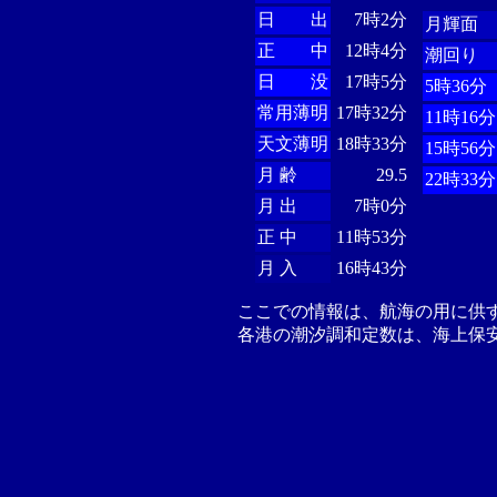
日 出
7時2分
月輝面
正 中
12時4分
潮回り
日 没
17時5分
5時36分
常用薄明
17時32分
11時16分
天文薄明
18時33分
15時56分
月 齢
29.5
22時33分
月 出
7時0分
正 中
11時53分
月 入
16時43分
ここでの情報は、航海の用に供
各港の潮汐調和定数は、海上保