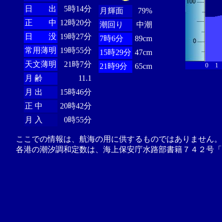
日 出
5時14分
月輝面
79%
正 中
12時20分
潮回り
中潮
日 没
19時27分
7時6分
89cm
常用薄明
19時55分
15時29分
47cm
天文薄明
21時7分
0
1
21時9分
65cm
月 齢
11.1
月 出
15時46分
正 中
20時42分
月 入
0時55分
ここでの情報は、航海の用に供するものではありません。
各港の潮汐調和定数は、海上保安庁水路部書籍７４２号「