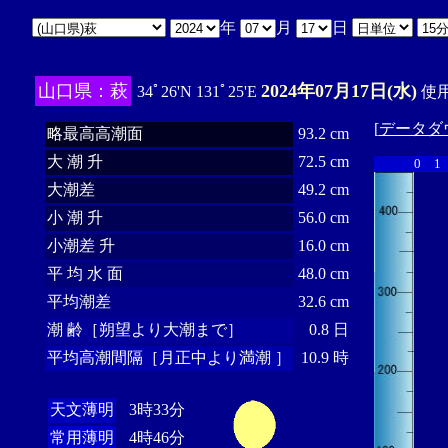
年
月
日
山口県：萩
2024年07月17日(水)
34ﾟ26'N 131ﾟ25'E
使用
[
データダ
略最高高潮面
93.2 cm
大 潮 升
72.5 cm
0
1
大潮差
49.2 cm
小 潮 升
56.0 cm
小潮差 升
16.0 cm
平 均 水 面
48.0 cm
平均潮差
32.6 cm
潮 齢［朔望より大潮まで］
0.8 日
平均高潮間隔［月正中より満潮 ］
10.9 時
天文薄明
3時33分
常用薄明
4時46分