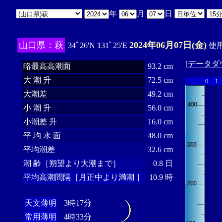
年
月
日
山口県：萩
2024年06月07日(金)
34ﾟ26'N 131ﾟ25'E
使用
[
データダ
略最高高潮面
93.2 cm
大 潮 升
72.5 cm
0
1
大潮差
49.2 cm
小 潮 升
56.0 cm
小潮差 升
16.0 cm
平 均 水 面
48.0 cm
平均潮差
32.6 cm
潮 齢［朔望より大潮まで］
0.8 日
平均高潮間隔［月正中より満潮 ］
10.9 時
天文薄明
3時17分
常用薄明
4時33分