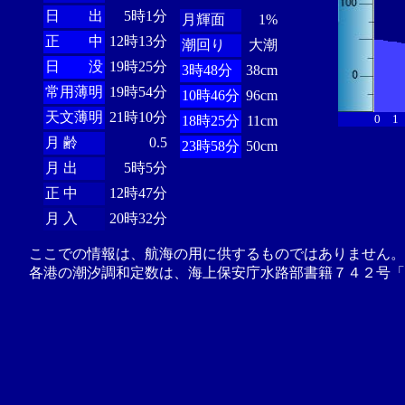
日 出
5時1分
月輝面
1%
正 中
12時13分
潮回り
大潮
日 没
19時25分
3時48分
38cm
常用薄明
19時54分
10時46分
96cm
天文薄明
21時10分
0
1
18時25分
11cm
月 齢
0.5
23時58分
50cm
月 出
5時5分
正 中
12時47分
月 入
20時32分
ここでの情報は、航海の用に供するものではありません。
各港の潮汐調和定数は、海上保安庁水路部書籍７４２号「