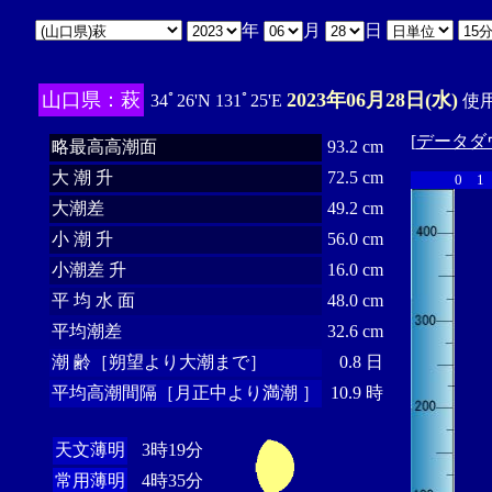
年
月
日
山口県：萩
2023年06月28日(水)
34ﾟ26'N 131ﾟ25'E
使用
[
データダ
略最高高潮面
93.2 cm
大 潮 升
72.5 cm
0
1
大潮差
49.2 cm
小 潮 升
56.0 cm
小潮差 升
16.0 cm
平 均 水 面
48.0 cm
平均潮差
32.6 cm
潮 齢［朔望より大潮まで］
0.8 日
平均高潮間隔［月正中より満潮 ］
10.9 時
天文薄明
3時19分
常用薄明
4時35分