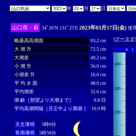
年
月
日
山口県：萩
2023年03月17日(金)
34ﾟ26'N 131ﾟ25'E
使用
[
データダ
略最高高潮面
93.2 cm
大 潮 升
72.5 cm
0
1
大潮差
49.2 cm
小 潮 升
56.0 cm
小潮差 升
16.0 cm
平 均 水 面
48.0 cm
平均潮差
32.6 cm
潮 齢［朔望より大潮まで］
0.8 日
平均高潮間隔［月正中より満潮 ］
10.9 時
天文薄明
5時0分
常用薄明
5時58分