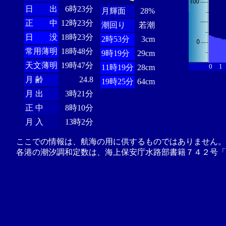
日 出
6時23分
月輝面
28%
正 中
12時23分
潮回り
若潮
日 没
18時23分
2時53分
3cm
常用薄明
18時48分
9時19分
29cm
天文薄明
19時47分
0
1
11時19分
28cm
月 齢
24.8
19時25分
64cm
月 出
3時21分
正 中
8時10分
月 入
13時2分
ここでの情報は、航海の用に供するものではありません。
各港の潮汐調和定数は、海上保安庁水路部書籍７４２号「