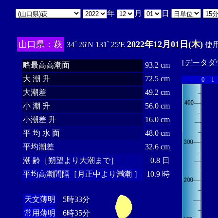
年
月
日
山口県：萩
2022年12月01日(木)
34ﾟ26'N 131ﾟ25'E
使用
[
データダ
略最高高潮面
93.2 cm
大 潮 升
72.5 cm
0
1
大潮差
49.2 cm
小 潮 升
56.0 cm
小潮差 升
16.0 cm
平 均 水 面
48.0 cm
平均潮差
32.6 cm
潮 齢［朔望より大潮まで］
0.8 日
平均高潮間隔［月正中より満潮 ］
10.9 時
天文薄明
5時33分
常用薄明
6時35分