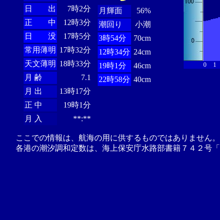
日 出
7時2分
月輝面
56%
正 中
12時3分
潮回り
小潮
日 没
17時5分
3時54分
70cm
常用薄明
17時32分
12時34分
24cm
天文薄明
18時33分
0
1
19時1分
46cm
月 齢
7.1
22時58分
40cm
月 出
13時17分
正 中
19時1分
月 入
**:**
ここでの情報は、航海の用に供するものではありません。
各港の潮汐調和定数は、海上保安庁水路部書籍７４２号「