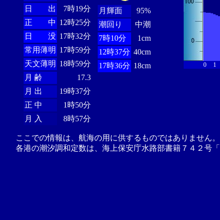
日 出
7時19分
月輝面
95%
正 中
12時25分
潮回り
中潮
日 没
17時32分
7時10分
1cm
常用薄明
17時59分
12時37分
40cm
天文薄明
18時59分
0
1
17時36分
18cm
月 齢
17.3
月 出
19時37分
正 中
1時50分
月 入
8時57分
ここでの情報は、航海の用に供するものではありません。
各港の潮汐調和定数は、海上保安庁水路部書籍７４２号「