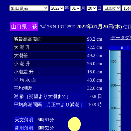
年
月
日
山口県：萩
2022年01月20日(木)
34ﾟ26'N 131ﾟ25'E
使用
[
データダ
略最高高潮面
93.2 cm
大 潮 升
72.5 cm
0
1
大潮差
49.2 cm
小 潮 升
56.0 cm
小潮差 升
16.0 cm
平 均 水 面
48.0 cm
平均潮差
32.6 cm
潮 齢［朔望より大潮まで］
0.8 日
平均高潮間隔［月正中より満潮 ］
10.9 時
天文薄明
5時51分
常用薄明
6時52分