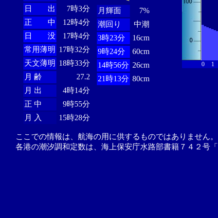
日 出
7時3分
月輝面
7%
正 中
12時4分
潮回り
中潮
日 没
17時4分
3時23分
16cm
常用薄明
17時32分
9時24分
60cm
天文薄明
18時33分
0
1
14時56分
26cm
月 齢
27.2
21時13分
80cm
月 出
4時14分
正 中
9時55分
月 入
15時28分
ここでの情報は、航海の用に供するものではありません。
各港の潮汐調和定数は、海上保安庁水路部書籍７４２号「