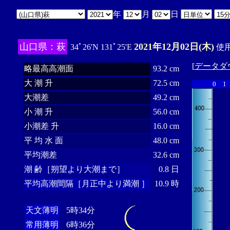
年
月
日
山口県：萩
2021年12月02日(木)
34ﾟ26'N 131ﾟ25'E
使用
[
データダ
略最高高潮面
93.2 cm
大 潮 升
72.5 cm
0
1
大潮差
49.2 cm
小 潮 升
56.0 cm
小潮差 升
16.0 cm
平 均 水 面
48.0 cm
平均潮差
32.6 cm
潮 齢［朔望より大潮まで］
0.8 日
平均高潮間隔［月正中より満潮 ］
10.9 時
天文薄明
5時34分
常用薄明
6時36分